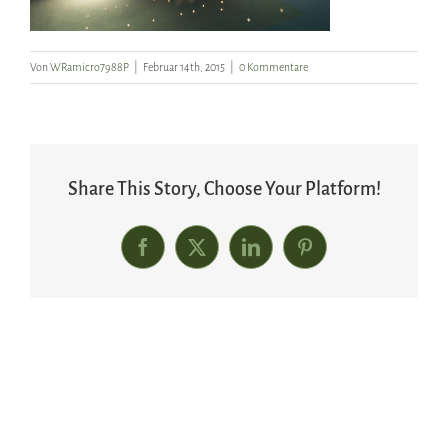
Von
WRamicro7988P
|
Februar 14th, 2015
|
0 Kommentare
Share This Story, Choose Your Platform!
Facebook
X
LinkedIn
Pinterest